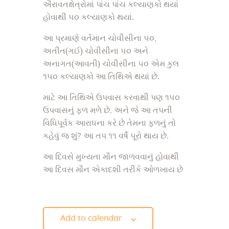
ઐરાવતક્ષેત્રોમાં પાંચ પાંચ કલ્યાણકો થયાં
હોવાથી ૫૦ કલ્યાણકો થયાં.
આ પ્રમાણે વર્તમાન ચોવીસીના ૫૦,
અતીત(ગઈ) ચોવીસીના ૫૦ અને
અનાગત(આવતી) ચોવીસીના ૫૦ એમ કુલ
૧૫૦ કલ્યાણકો આ તિથિએ થયાં છે.
માટે આ તિથિએ ઉપવાસ કરવાથી પણ ૧૫૦
ઉપવાસનું ફળ મળે છે. અને જે આ તપની
વિધિપૂર્વક આરાધના કરે છે તેમના ફળનું તો
કહેવું જ શું? આ તપ ૧૧ વર્ષે પૂરો થાય છે.
આ દિવસે મુખ્યતા મૌન જાળવવાનું હોવાથી
આ દિવસ મૌન એકાદશી તરીકે ઓળખાય છે
Add to calendar