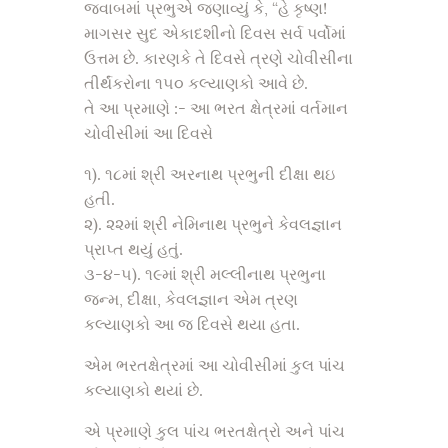
જવાબમાં પ્રભુએ જણાવ્યું કે, “હે કૃષ્ણ!
માગસર સુદ એકાદશીનો દિવસ સર્વ પર્વોમાં
ઉત્તમ છે. કારણકે તે દિવસે ત્રણે ચોવીસીના
તીર્થંકરોના ૧૫૦ કલ્યાણકો આવે છે.
તે આ પ્રમાણે :- આ ભરત ક્ષેત્રમાં વર્તમાન
ચોવીસીમાં આ દિવસે
૧). ૧૮માં શ્રી અરનાથ પ્રભુની દીક્ષા થઇ
હતી.
૨). ૨૨માં શ્રી નેમિનાથ પ્રભુને કેવલજ્ઞાન
પ્રાપ્ત થયું હતું.
૩-૪-૫). ૧૯માં શ્રી મલ્લીનાથ પ્રભુના
જન્મ, દીક્ષા, કેવલજ્ઞાન એમ ત્રણ
કલ્યાણકો આ જ દિવસે થયા હતા.
એમ ભરતક્ષેત્રમાં આ ચોવીસીમાં કુલ પાંચ
કલ્યાણકો થયાં છે.
એ પ્રમાણે કુલ પાંચ ભરતક્ષેત્રો અને પાંચ