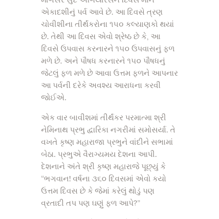
માગસર સુદ અગિયારસને દિવસે મૌન
એકાદશીનું પર્વ આવે છે. આ દિવસે ત્રણ
ચોવીશીના તીર્થંકરોના ૧૫૦ કલ્યાણકો થયાં
છે. તેથી આ દિવસ એવો શ્રેષ્ઠ છે કે, આ
દિવસે ઉપવાસ કરનારને ૧૫૦ ઉપવાસનું ફળ
મળે છે. અને પૌષધ કરનારને ૧૫૦ પૌષધનું
જેટલું ફળ મળે છે આવા ઉત્તમ ફળને આપનાર
આ પર્વની દરેકે અવશ્ય આરાધના કરવી
જોઈએ.
એક વાર બાવીશમાં તીર્થંકર પરમાત્મા શ્રી
નેમિનાથ પ્રભુ દ્વારિકા નગરીમાં સમોસર્યા. તે
વખતે કૃષ્ણ મહારાજા પ્રભુને વાંદીને સભામાં
બેઠા. પ્રભુએ વૈરાગ્યમય દેશના આપી.
દેશનાને અંતે શ્રી કૃષ્ણ મહારાજે પૂછ્યું કે
“ભગવાન! વર્ષના ૩૬૦ દિવસમાં એવો કયો
ઉત્તમ દિવસ છે કે જેમાં કરેલું થોડું પણ
વ્રતાદી તપ પણ ઘણું ફળ આપે?”