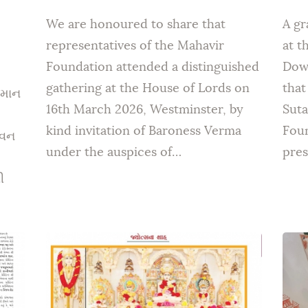
We are honoured to share that
A gr
representatives of the Mahavir
at t
Foundation attended a distinguished
Down
gathering at the House of Lords on
that
હુમાન
16th March 2026, Westminster, by
Suta
kind invitation of Baroness Verma
Foun
ોવન
under the auspices of…
pres
ી