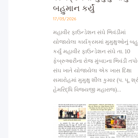
બહુમાન કર્યું
17/03/2026
મહાવીર ફાઉન્ડેશન સંઘે ભિવંડીમાં
યોજાયેલા કાર્યક્રમમાં મુમુક્ષુઓનું બ
કર્યું મહાવીર ફાઉન્ડેશન સંઘે તા. 10
ફેબ્રુઆરીના રોજ મુંબઇના ભિવંડી તપ
સંઘ ખાતે યોજાયેલા એક ખાસ દિક્ષા
સમારોહમાં મુમુક્ષુ શીલ કુમાર (પ. પૂ. શ્ર
હેમરિદ્ધિ વિજયજી મહારાજ)…