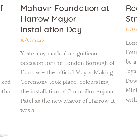
f
Mahavir Foundation at
Re
Harrow Mayor
St
Installation Day
16/0
16/05/2025
Lond
Foun
Yesterday marked a significant
be i
occasion for the London Borough of
Jaya
Harrow – the official Mayor Making
Down
rked
Ceremony took place, celebrating
Mini
shtha
the installation of Councillor Anjana
with
Patel as the new Mayor of Harrow. It
,
was a…