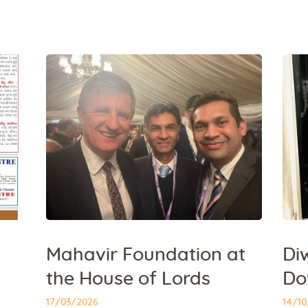
Mahavir Foundation at
Diw
the House of Lords
Do
17/03/2026
14/1