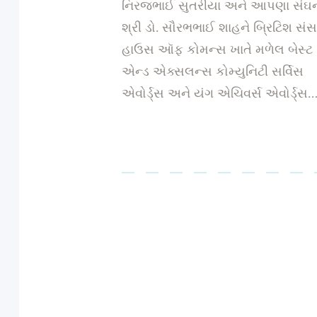
નિરજભાઈ સુતરીયા અને આપણા સંઘ
શ્રી ડો. સૌરભભાઈ શાહને બ્રિટિશ સં
હાઉસ ઑફ કોમન્સ ખાતે મળેલ બેસ્ટ
એન્ડ એક્સલન્સ કોમ્યુનિટી સર્વિસ
એવોર્ડ્સ અને યંગ એચિવર્સ એવોર્ડ્સ
Posts
pagination