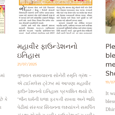
મહાવીર ફાઉન્ડેશનનો
Pl
ઇતિહાસ
bl
me
21/07/2025
Sha
ાં
ગુજરાત સમાચારના સોનેરી સ્મૃતિ ગ્રંથ –
19/0
એ ટાઈમલેસ ટ્રેઝર માં આપણા મહાવીર
ફાઉન્ડેશનનો ઇતિહાસ પ્રકાશિત થયો છે.
It w
ે કે
“જૈન ધર્મની ધજા ફરકતી રાખવા અને ભાવિ
bles
ા
પેઢીમાં સંસ્કાર સિંચનના લક્ષ્યાંકને સમર્પિત
Dhir