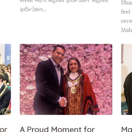
સંસ્થા એટલે મહાવીર ફાઉન્ડેશન” મહાવીર
Dham
ફાઉન્ડેશન…
feel
rece
Mah
or
A Proud Moment for
Ma