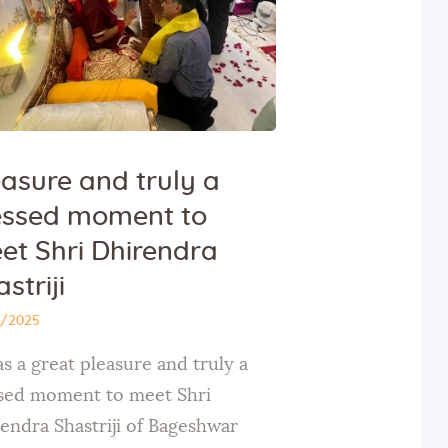
easure and truly a
essed moment to
et Shri Dhirendra
striji
7/2025
as a great pleasure and truly a
sed moment to meet Shri
endra Shastriji of Bageshwar