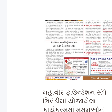
મહાવીર ફાઉન્ડેશન સંઘે
ભિવંડીમાં યોજાયેલા
કાર્યક્રમમાં મુમુક્ષુઓનું