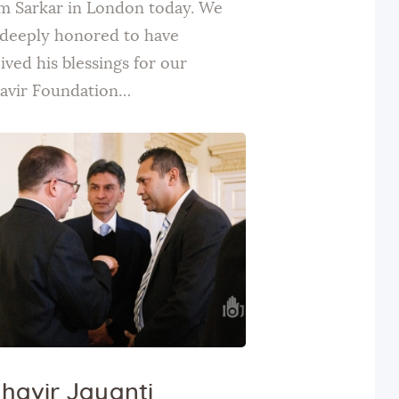
 Sarkar in London today. We
 deeply honored to have
ived his blessings for our
avir Foundation…
havir Jayanti