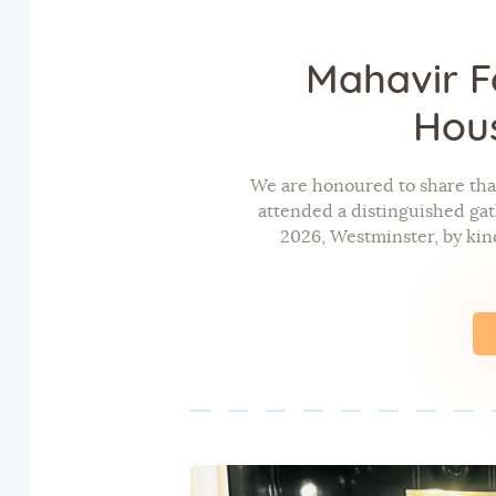
Mahavir F
Hous
We are honoured to share tha
attended a distinguished ga
2026, Westminster, by kin