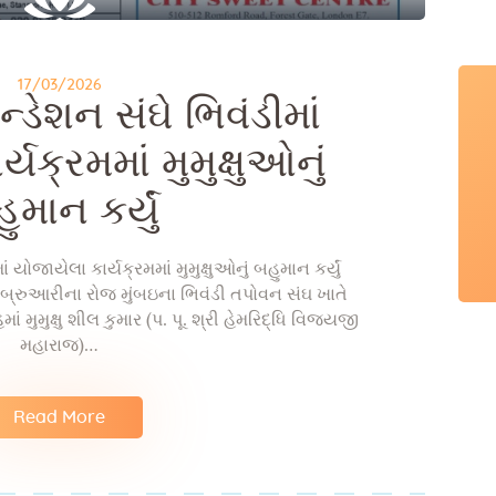
17/03/2026
્ડેશન સંઘે ભિવંડીમાં
યક્રમમાં મુમુક્ષુઓનું
ુમાન કર્યું
 યોજાયેલા કાર્યક્રમમાં મુમુક્ષુઓનું બહુમાન કર્યું
ફેબ્રુઆરીના રોજ મુંબઇના ભિવંડી તપોવન સંઘ ખાતે
 મુમુક્ષુ શીલ કુમાર (પ. પૂ. શ્રી હેમરિદ્ધિ વિજયજી
મહારાજ)…
Read More