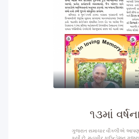
૧૩માં વર્ષન
ગુજરાત સમાચાર વીકલીએ આપણા ૧૩મ
કર્યો છે. મહાવીર ફાઉન્ડેશન ગુજ