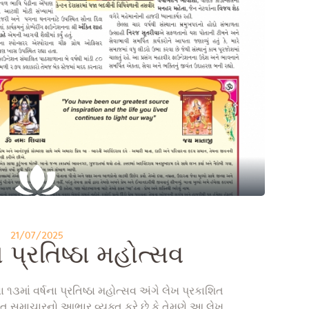
21/07/2025
ા પ્રતિષ્ઠા મહોત્સવ
ાં વર્ષના પ્રતિષ્ઠા મહોત્સવ અંગે લેખ પ્રકાશિત
રાત સમાચારનો આભાર વ્યક્ત કરે છે કે તેમણે આ લેખ