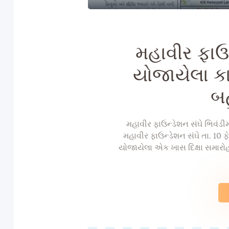
મહાવીર ફાઉન
યોજાયેલા કાર્
બહ
મહાવીર ફાઉન્ડેશન સંઘે ભિવંડીમાં
મહાવીર ફાઉન્ડેશન સંઘે તા. 10 
યોજાયેલા એક ખાસ દિક્ષા સમારોહમાં