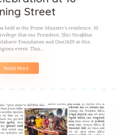
ing Street
s held at the Prime Minister’s residence, 10
rivilege that our President, Shri Nirajbhai
 Mahavir Foundation and OneJAIN at this
tigious event. This…
Read More