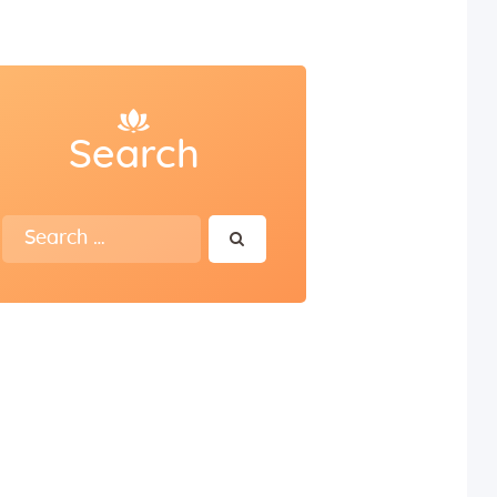
Search
Search
for: