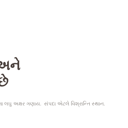
 અને
છે
ા લઘુ અક્ષર ગણાય. સંપદા એટલે વિશ્રાન્તિ સ્થાન.