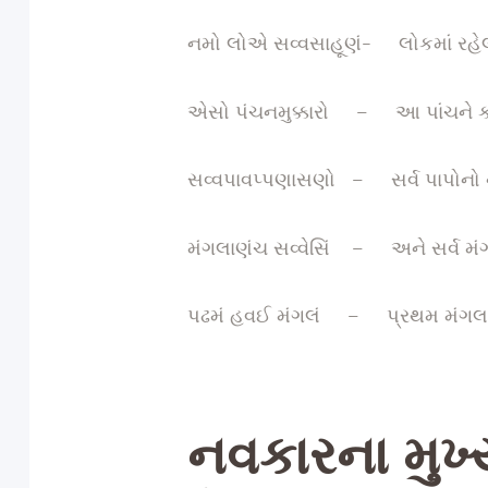
નમો લોએ સવ્વસાહૂણં- લોકમાં રહેલા 
એસો પંચનમુક્કારો – આ પાંચને કર
સવ્વપાવપ્પણાસણો – સર્વ પાપોનો 
મંગલાણંચ સવ્વેસિં – અને સર્વ મંગ
પઢમં હવઈ મંગલં – પ્રથમ મંગલ 
નવકારના મુખ્ય