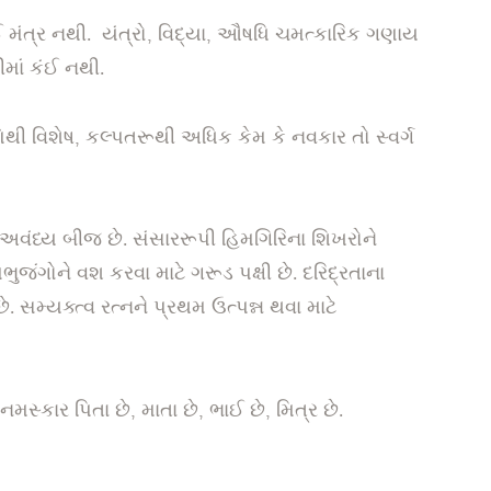
ંત્ર નથી. યંત્રો, વિદ્યા, ઔષધિ ચમત્કારિક ગણાય
ીમાં કંઈ નથી.
િથી વિશેષ, કલ્પતરૂથી અધિક કેમ કે નવકાર તો સ્વર્ગ
 અવંધ્ય બીજ છે. સંસારરૂપી હિમગિરિના શિખરોને
પભુજંગોને વશ કરવા માટે ગરૂડ પક્ષી છે. દરિદ્રતાના
ે. સમ્યક્ત્વ રત્નને પ્રથમ ઉત્પન્ન થવા માટે
 નમસ્કાર પિતા છે, માતા છે, ભાઈ છે, મિત્ર છે.