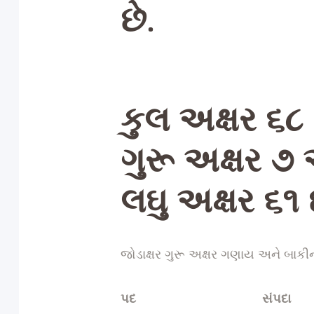
છે.
કુલ અક્ષર ૬૮
ગુરૂ અક્ષર ૭
લઘુ અક્ષર ૬૧ 
જોડાક્ષર ગુરૂ અક્ષર ગણાય અને બાકીન
પદ
સંપદા