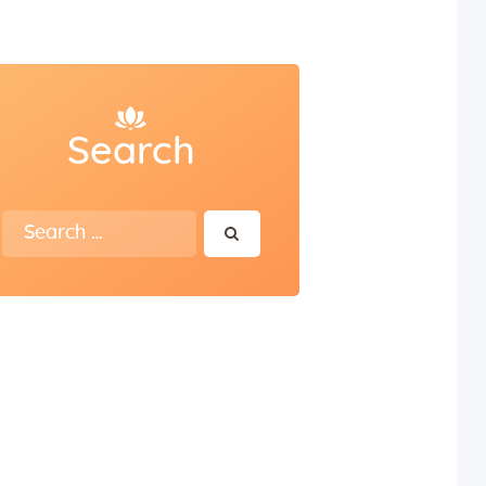
Search
Search
for: