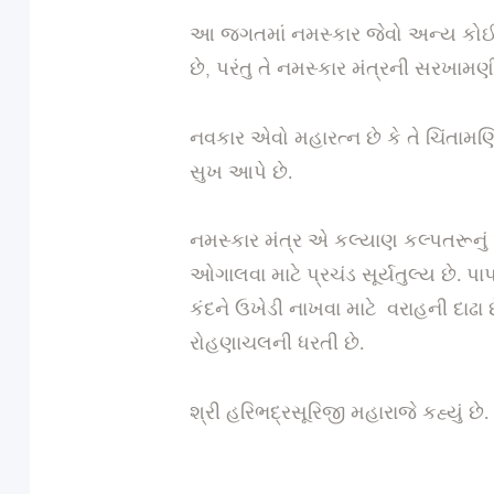
આ જગતમાં નમસ્કાર જેવો અન્ય કોઈ મ
છે, પરંતુ તે નમસ્કાર મંત્રની સરખામણ
નવકાર એવો મહારત્ન છે કે તે ચિંતામણ
સુખ આપે છે.
નમસ્કાર મંત્ર એ કલ્યાણ કલ્પતરૂનું
ઓગાલવા માટે પ્રચંડ સૂર્યતુલ્ય છે. પા
કંદને ઉખેડી નાખવા માટે વરાહની દાઢા છ
રોહણાચલની ધરતી છે.
શ્રી હરિભદ્રસૂરિજી મહારાજે કહ્યું છે.