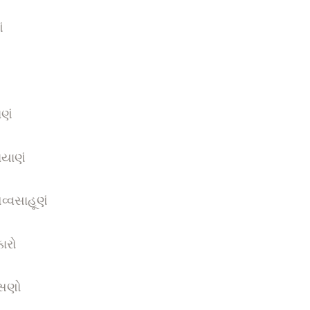
ં
ણં
યાણં
્વસાહૂણં
ારો
ાસણો