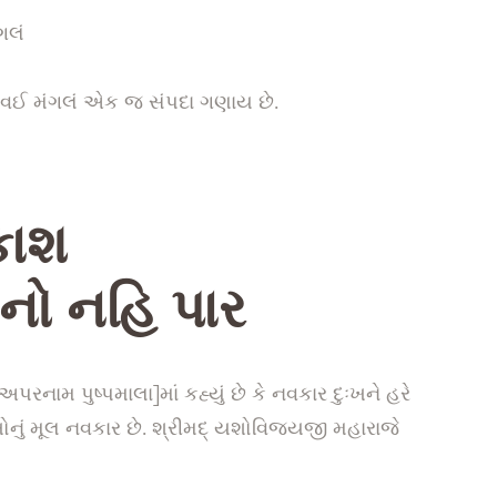
ગલં
ં હવઈ મંગલં એક જ સંપદા ગણાય છે.
કાશ
નો
નહિ
પાર
પરનામ પુષ્પમાલા]માં કહ્યું છે કે નવકાર દુઃખને હરે
ું મૂલ નવકાર છે. શ્રીમદ્ યશોવિજયજી મહારાજે