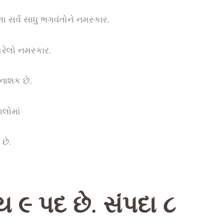
સર્વ સાધુ ભગવંતોને નમસ્કાર.
ેલો નમસ્કાર.
નાશક છે.
લોમાં
છે.
 ૯ પદ છે. સંપદા ૮