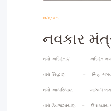
10/11/2019
નવકાર મંત
નમો અરિહંતાણં – અરિહંત ભગવં
નમો સિદ્ધાણં – સિદ્ધ ભગવંતો
નમો આયરિયાણં – આચાર્ય ભગવંત
નમો ઉવજ્ઝાયાણં – ઉપાધ્યાય ભગ