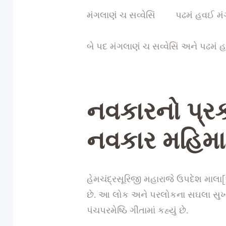
મંગલાણં ચ સવ્વેસિં પઢમં હવઈ મં
બે પદ મંગલાણં ચ સવ્વેસિં અને પઢમ
નવકારનો
પ્ર
નવકાર
મહિમા
હેમચંદ્રસૂરિજી મહારાજે ઉપદેશ માલા[અ
છે. આ લોક અને પરલોકના સઘલા સુખોન
પંચપરમેષ્ઠિ ગીતામાં કહ્યું છે.